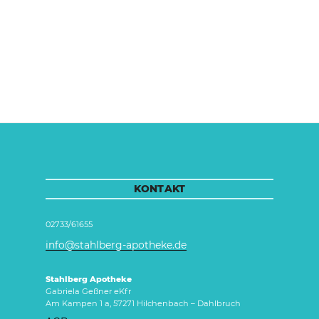
KONTAKT
02733/61655
info@stahlberg-apotheke.de
Stahlberg Apotheke
Gabriela Geßner eKfr
Am Kampen 1 a, 57271 Hilchenbach – Dahlbruch