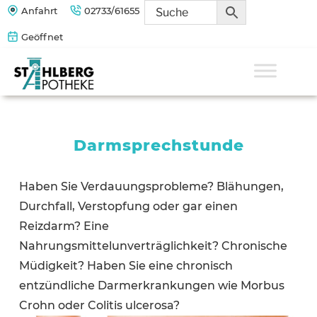
Zum
Anfahrt
02733/61655
Inhalt
Geöffnet
springen
STAHLBERG APOTHEKE
Ihre Versandapotheke mit einem besonderen Zusatzangebot
an Naturheilmitteln, Spagyrik,, Eigenmarken, Nosoden und
umfassender Beratung
Darmsprechstunde
Haben Sie Verdauungsprobleme? Blähungen,
Durchfall, Verstopfung oder gar einen
Reizdarm? Eine
Nahrungsmittelunverträglichkeit? Chronische
Müdigkeit? Haben Sie eine chronisch
entzündliche Darmerkrankungen wie Morbus
Crohn oder Colitis ulcerosa?