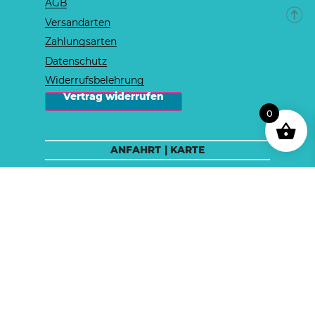
AGB
Versandarten
Zahlungsarten
Datenschutz
Widerrufsbelehrung
 Vertrag widerrufen 
0
ANFAHRT | KARTE
Zur Anfahrtskarte
(externer Link zu Google-Map!
Datenschutz
Cookies werden gesetzt, siehe
)
Stahlberg Apotheke auf Instagram
ÖFFNUNGSZEITEN