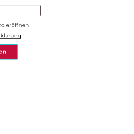
to eröffnen
Erforderlich
rklärung
.
en