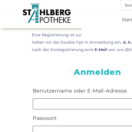
Zum
Inhalt
springen
Star
STAHLBERG
Ihre Versandapotheke mit einem besonderen
Eine Registrierung ist zur Erfüllung des Kaufvert
Zusatzangebot an Naturheilmitteln,
Spagyrik,, Eigenmarken, Nosoden und
halten wir die Double Opt In Anmeldung ein,
d. h
APOTHEKE
umfassender Beratung
nach der Erstregistrierung eine
E-Mail
von uns (Bi
Anmelden
Benutzername oder E-Mail-Adresse
Erforderlich
Passwort