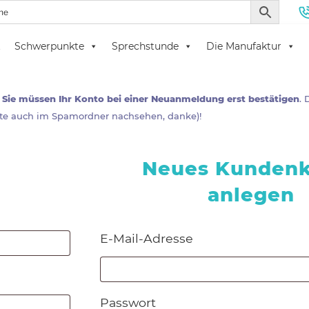
t
Schwerpunkte
Sprechstunde
Die Manufaktur
rages über die von Ihnen im Online-Shop bestellten Waren erforder
. Sie müssen Ihr Konto bei einer Neuanmeldung erst bestätigen
.
tte auch im Spamordner nachsehen, danke)!
Neues Kunden
anlegen
Erforderlich
Erforderlich
E-Mail-Adresse
Erforderlich
Passwort