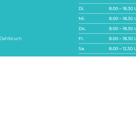
Di.
8.00 – 18.30 
Mi.
8.00 – 18.30 
Do.
8.00 – 18.30 
 Dahlbruch
Fr.
8.00 – 18.30 
Sa.
8.00 – 12.30 
Für den Newsletter eintrag
Vorname, Name
E-Mail
ARTE
Indem Sie fortfahren, 
unsere Datenschutzerklär
Google-Map! Cookies