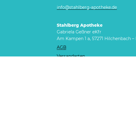
info@stahlberg-apotheke.de
Stahlberg Apotheke
Gabriela Geßner eKfr
Am Kampen 1 a, 57271 Hilchenbach –
AGB
Versandarten
Zahlungsarten
Datenschutz
Widerrufsbelehrung
      Vertrag widerrufen    
ANFAHRT | K
Zur Anfahrtskarte
(externer Link zu 
werden gesetzt, siehe
Datenschutz
)