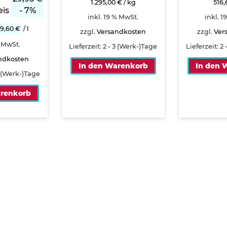
1.295,00
€
/
kg
516
is
- 7%
inkl. 19 % MwSt.
inkl. 1
39,60
€
/
l
zzgl.
Versandkosten
zzgl.
Ver
% MwSt.
Lieferzeit:
2 - 3 (Werk-)Tage
Lieferzeit:
2 
ndkosten
In den Warenkorb
In den 
3 (Werk-)Tage
arenkorb