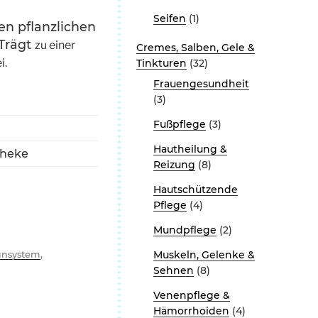
Seifen
(1)
n pflanzlichen
Trägt
zu einer
Cremes, Salben, Gele &
i.
Tinkturen
(32)
Frauengesundheit
(3)
Fußpflege
(3)
Hautheilung &
theke
Reizung
(8)
Hautschützende
Pflege
(4)
Mundpflege
(2)
Muskeln, Gelenke &
unsystem
,
Sehnen
(8)
Venenpflege &
Hämorrhoiden
(4)