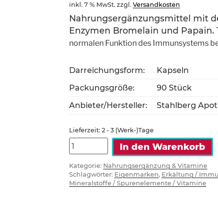
inkl. 7 % MwSt.
zzgl.
Versandkosten
Nahrungsergänzungsmittel mit de
Enzymen Bromelain und Papain. 
normalen Funktion des Immunsystems be
Darreichungsform:
Kapseln
Packungsgröße:
90 Stück
Anbieter/Hersteller:
Stahlberg Apo
Lieferzeit:
2 - 3 (Werk-)Tage
Nutristahl
In den Warenkorb
Enzym
Complex
Kategorie:
Nahrungsergänzung & Vitamine
Schlagwörter:
Eigenmarken
,
Erkältung / Imm
Stahlberg
Mineralstoffe / Spurenelemente / Vitamine
Apotheke
-
90