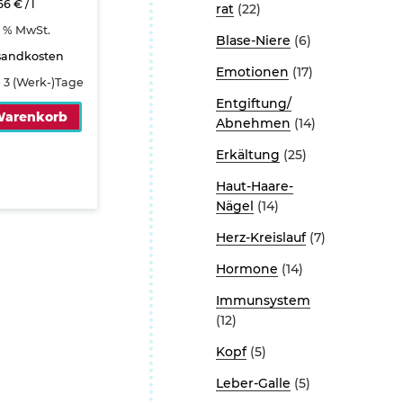
,66
€
/
l
rat
(22)
9 % MwSt.
Blase-Niere
(6)
sandkosten
Emotionen
(17)
- 3 (Werk-)Tage
Entgiftung/
Warenkorb
Abnehmen
(14)
Erkältung
(25)
Haut-Haare-
Nägel
(14)
Herz-Kreislauf
(7)
Hormone
(14)
Immunsystem
(12)
Kopf
(5)
Leber-Galle
(5)