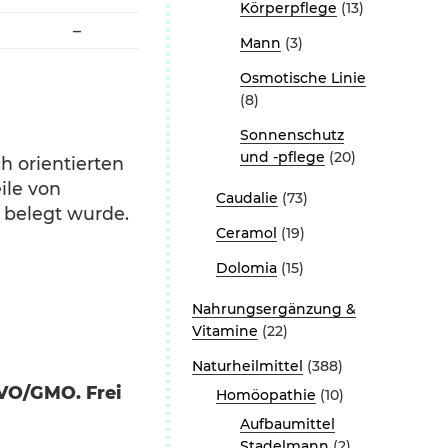
Körperpflege
(13)
–
Mann
(3)
Osmotische Linie
(8)
Sonnenschutz
und -pflege
(20)
h orientierten
ile von
Caudalie
(73)
 belegt wurde.
Ceramol
(19)
Dolomia
(15)
Nahrungsergänzung &
Vitamine
(22)
Naturheilmittel
(388)
GVO/GMO. Frei
Homöopathie
(10)
Aufbaumittel
Stadelmann
(2)