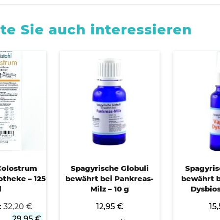
te Sie auch interessieren
 Colostrum
Spagyrische Globuli
Spagyris
otheke – 125
bewährt bei Pankreas-
bewährt b
l
Milz – 10 g
Dysbios
:
32,20
€
12,95
€
15
29,95
€