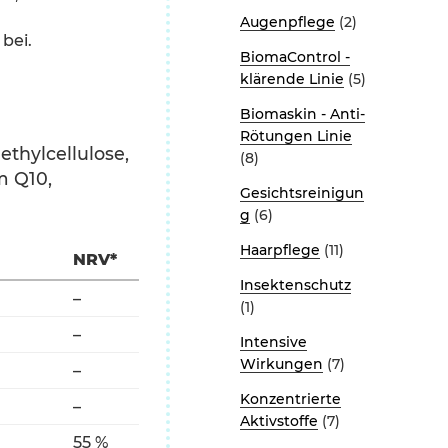
Augenpflege
(2)
bei.
BiomaControl -
klärende Linie
(5)
Biomaskin - Anti-
Rötungen Linie
ethylcellulose,
(8)
m Q10,
Gesichtsreinigun
g
(6)
Haarpflege
(11)
NRV*
Insektenschutz
–
(1)
–
Intensive
Wirkungen
(7)
–
Konzentrierte
–
Aktivstoffe
(7)
55 %