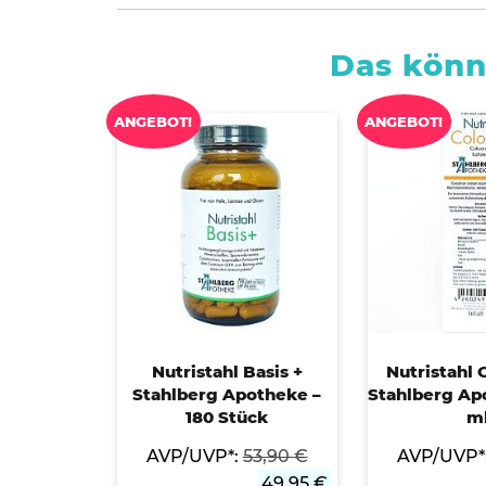
Das könn
ANGEBOT!
ANGEBOT!
Nutristahl Basis +
Nutristahl
Stahlberg Apotheke –
Stahlberg Ap
180 Stück
m
AVP/UVP*:
53,90
€
AVP/UVP*
49,95
€