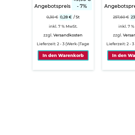
Angebotspreis
- 7%
Angebotspre
0,30
€
0,28
€
/
St
257,60
€
2
inkl. 7 % MwSt.
inkl. 7 
zzgl.
Versandkosten
zzgl.
Versa
Lieferzeit:
2 - 3 (Werk-)Tage
Lieferzeit:
2 - 
In den Warenkorb
In den W