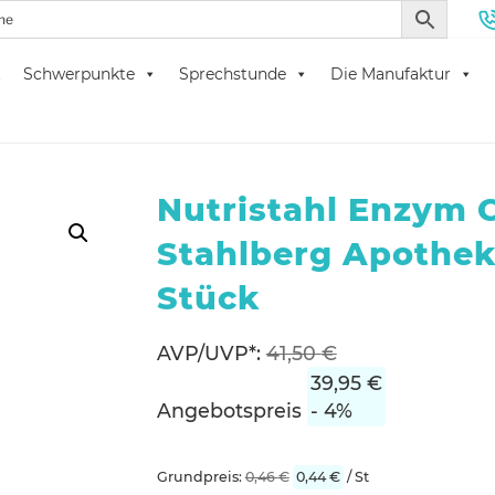
t
Schwerpunkte
Sprechstunde
Die Manufaktur
hl Enzym Complex Stahlberg Apotheke – 90 Stück
Nutristahl Enzym 
Stahlberg Apothek
Stück
AVP/UVP*:
41,50
€
39,95
€
Angebotspreis
- 4%
Grundpreis:
0,46
€
0,44
€
/
St