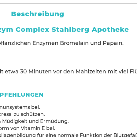
Stück
Menge
Beschreibung
nzym Complex Stahlberg Apotheke
flanzlichen Enzymen Bromelain und Papain.
lt etwa 30 Minuten vor den Mahlzeiten mit viel Fl
EPFEHLUNGEN
munsystems bei.
Stress zu schützen.
von Müdigkeit und Ermüdung.
orm von Vitamin E bei.
Kollagenbildung für eine normale Funktion der Blutgefä