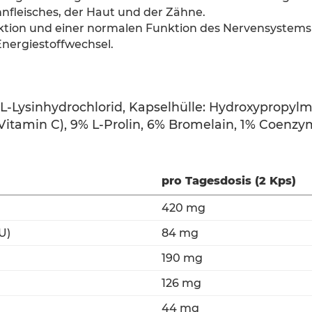
nfleisches, der Haut und der Zähne.
ktion und einer normalen Funktion des Nervensystems 
Energiestoffwechsel.
% L-Lysinhydrochlorid, Kapselhülle: Hydroxypropylm
Vitamin C), 9% L-Prolin, 6% Bromelain, 1% Coenzy
pro Tagesdosis (2 Kps)
420 mg
U)
84 mg
190 mg
126 mg
44 mg