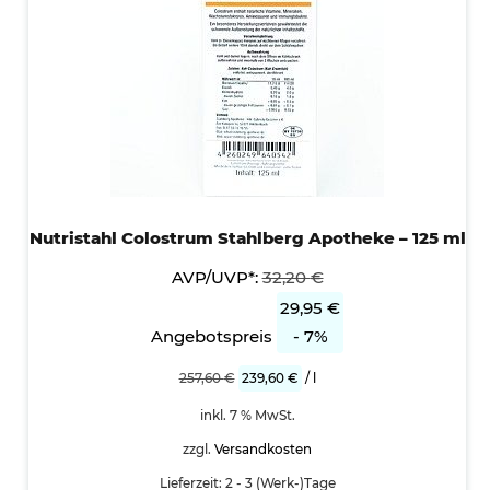
Nutristahl Colostrum Stahlberg Apotheke – 125 ml
AVP/UVP*:
32,20
€
29,95
€
Angebotspreis
- 7%
257,60
€
239,60
€
/
l
inkl. 7 % MwSt.
zzgl.
Versandkosten
Lieferzeit:
2 - 3 (Werk-)Tage