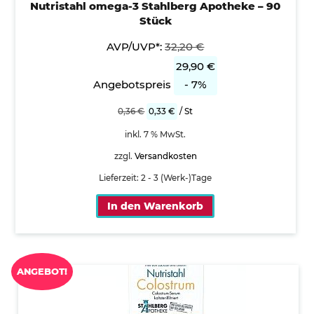
Nutristahl omega-3 Stahlberg Apotheke – 90
Stück
AVP/UVP*:
32,20
€
29,90
€
Angebotspreis
- 7%
0,36
€
0,33
€
/
St
inkl. 7 % MwSt.
zzgl.
Versandkosten
Lieferzeit:
2 - 3 (Werk-)Tage
In den Warenkorb
ANGEBOT!