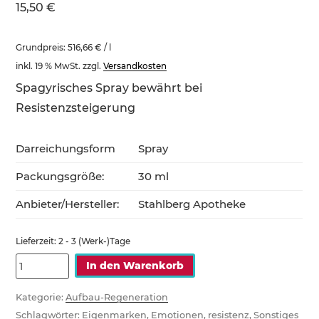
15,50
€
Grundpreis:
516,66
€
/
l
inkl. 19 % MwSt.
zzgl.
Versandkosten
Spagyrisches Spray bewährt bei
Resistenzsteigerung
Darreichungsform
Spray
Packungsgröße:
30 ml
Anbieter/Hersteller:
Stahlberg Apotheke
Lieferzeit:
2 - 3 (Werk-)Tage
Spagyrisches
In den Warenkorb
Spray
bewährt
Kategorie:
Aufbau-Regeneration
Schlagwörter:
Eigenmarken
,
Emotionen
,
resistenz
,
Sonstiges
bei